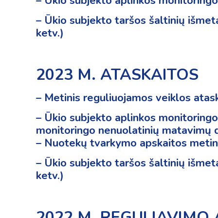
–
Ūkio subjekto aplinkos monitoringo
–
Ūkio subjekto taršos šaltinių išme
ketv.)
2023 M. ATASKAITOS
– Metinis reguliuojamos veiklos atas
–
Ūkio subjekto aplinkos monitoringo 
monitoringo nenuolatinių matavimų d
– Nuotekų tvarkymo apskaitos metin
–
Ūkio subjekto taršos šaltinių išme
ketv.)
2022 M. REGULIAVIMO