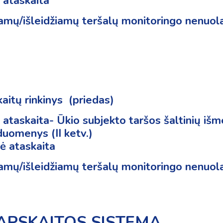
 ataskaita
tamų/išleidžiamų teršalų monitoringo nenuo
kaitų rinkinys
(priedas)
ataskaita- Ūkio subjekto taršos šaltinių iš
uomenys (II ketv.)
ė ataskaita
tamų/išleidžiamų teršalų monitoringo nenuo
 APSKAITOS SISTEMA