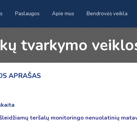
s
Paslaugos
Apie mus
Bendrovės veikla
ekų tvarkymo veiklo
OS APRAŠAS
skaita
išleidžiamų teršalų monitoringo nenuolatinių matav