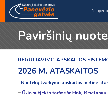
Naujieno
Paviršinių nuot
REGULIAVIMO APSKAITOS SISTEM
2026 M. ATASKAITOS
– Nuotekų tvarkymo apskaitos metinė ata
–
Ūkio subjekto taršos šaltinių išmetamų/