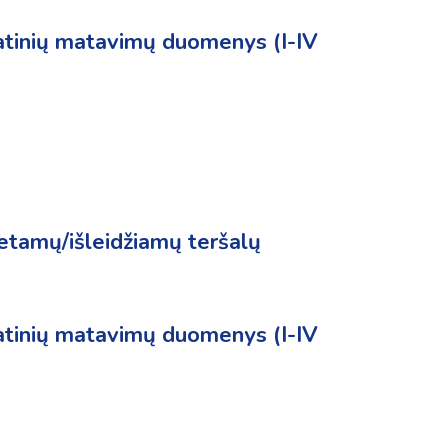
latinių matavimų duomenys (I-IV
metamų/išleidžiamų teršalų
latinių matavimų duomenys (I-IV