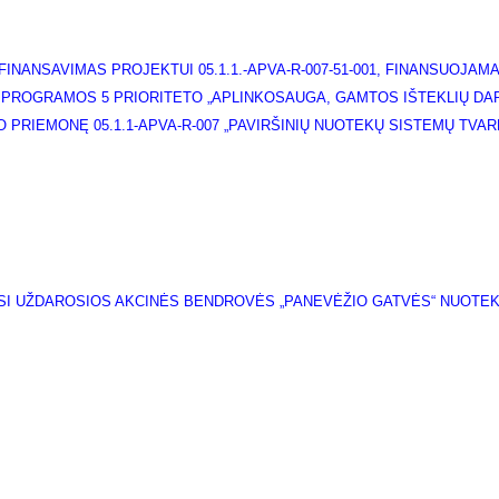
INANSAVIMAS PROJEKTUI 05.1.1.-APVA-R-007-51-001, FINANSUOJA
 PROGRAMOS 5 PRIORITETO „APLINKOSAUGA, GAMTOS IŠTEKLIŲ DAR
O PRIEMONĘ 05.1.1-APVA-R-007 „PAVIRŠINIŲ NUOTEKŲ SISTEMŲ
TVAR
IASI UŽDAROSIOS AKCINĖS BENDROVĖS „PANEVĖŽIO GATVĖS“ NUOTE