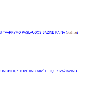
EKŲ TVARKYMO PASLAUGOS
BAZINĖ KAINA (
plačiau
)
MOBILIŲ STOVĖJIMO AIKŠTELIŲ IR ĮVAŽIAVIMŲ