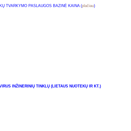
EKŲ TVARKYMO PASLAUGOS BAZINĖ KAINA (
plačiau
)
RUS INŽINERINIŲ TINKLŲ (LIETAUS NUOTEKŲ IR KT.)