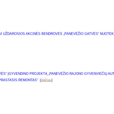
IASI UŽDAROSIOS AKCINĖS BENDROVĖS „PANEVĖŽIO GATVĖS“ NUOT
VĖS“ ĮGYVENDINO PROJEKTĄ „PANEVĖŽIO RAJONO GYVENVIEČIŲ AUTO
PRASTASIS REMONTAS“
(
plačiau
)