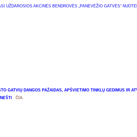
ČIASI UŽDAROSIOS AKCINĖS BENDROVĖS „PANEVĖŽIO GATVĖS“ NUOT
Ą
TO GATVIŲ DANGOS PAŽAIDAS, APŠVIETIMO TINKLŲ GEDIMUS IR ATVI
ANEŠTI
ČIA.